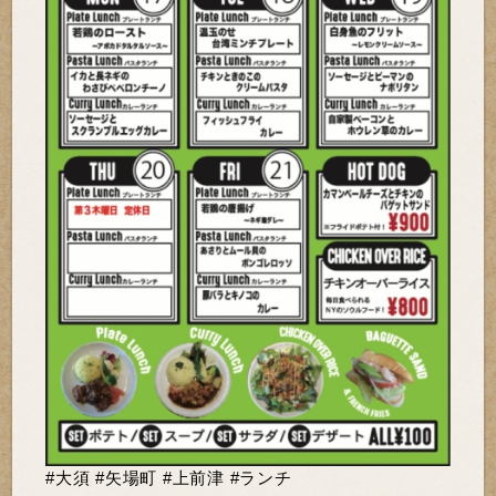
#大須 #矢場町 #上前津 #ランチ