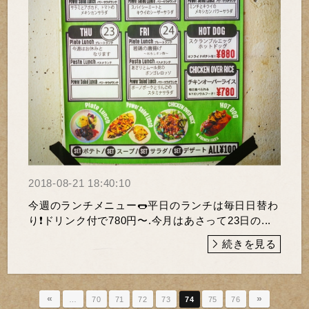
2018-08-21 18:40:10
今週のランチメニュー🌭平日のランチは毎日日替わ
り❗️ドリンク付で780円〜.今月はあさって23日の...
続きを見る
«
»
…
70
71
72
73
74
75
76